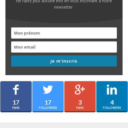
Ne ratez plus aucune info en vous inscrivant à notre
newsetter
Je m'inscris
17
17
3
4
FANS
FOLLOWERS
FANS
FOLLOWERS