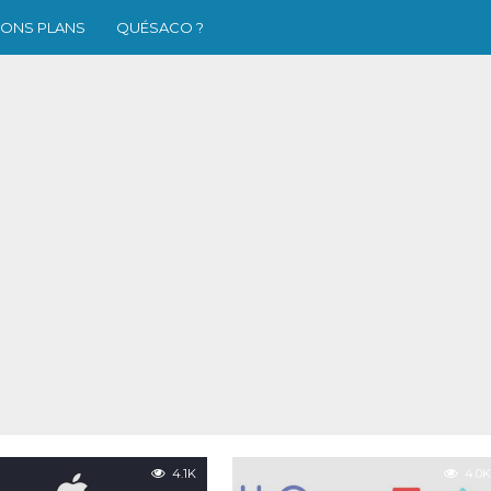
ONS PLANS
QUÉSACO ?
4.1K
4.0K