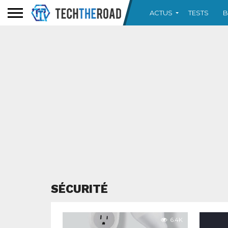
ACTUS
TESTS
B
SÉCURITÉ
6.4K