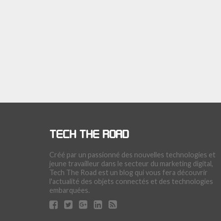
Créé par un passionné des nouvelles technologies et
jeune travailleur dans le secteur du marketing digital,
Tech The Road est un blog qui vous fera découvrir
l'actualité des objets connectés et des technologies
embarquées.