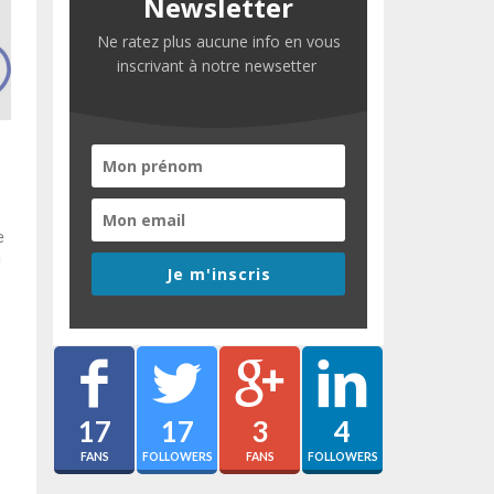
Newsletter
Ne ratez plus aucune info en vous
inscrivant à notre newsetter
e
a
Je m'inscris
17
17
3
4
FANS
FOLLOWERS
FANS
FOLLOWERS