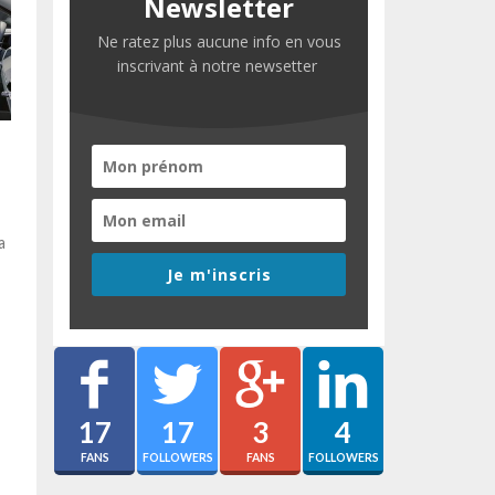
Newsletter
Ne ratez plus aucune info en vous
inscrivant à notre newsetter
a
Je m'inscris
17
17
3
4
FANS
FOLLOWERS
FANS
FOLLOWERS