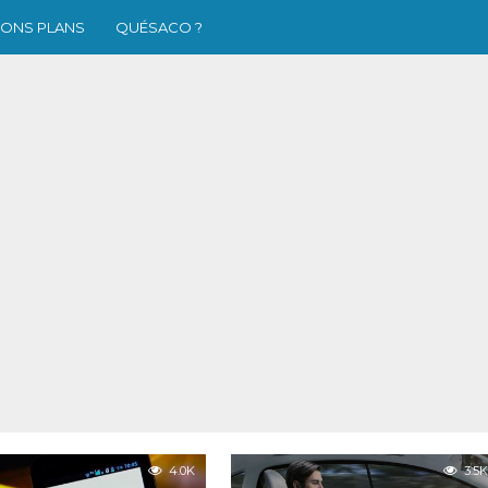
ONS PLANS
QUÉSACO ?
4.0K
3.5K