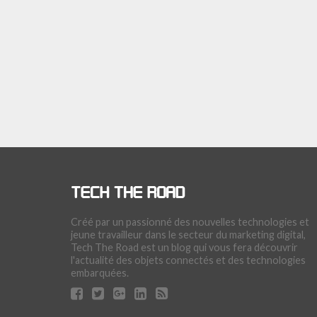
Créé par un passionné des nouvelles technologies et
jeune travailleur dans le secteur du marketing digital,
Tech The Road est un blog qui vous fera découvrir
l'actualité des objets connectés et des technologies
embarquées.