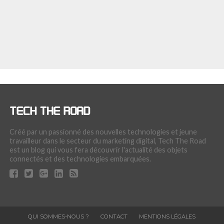
Créé par un passionné des nouvelles technologies et jeune
travailleur dans le secteur du marketing digital, Tech The Road
est un blog qui vous fera découvrir l'actualité des objets
connectés et des technologies embarquées.
QUI SOMMES-NOUS ?
CONTACT
MENTIONS LÉGALES