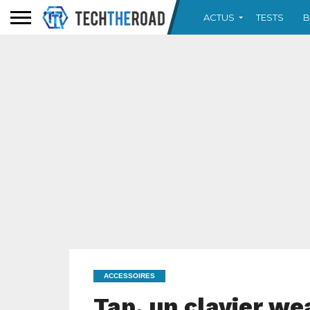
ACTUS
TESTS
B
ACCESSOIRES
Tap, un clavier w