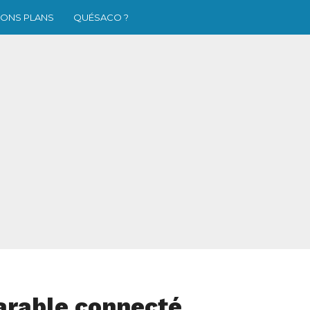
ONS PLANS
QUÉSACO ?
earable connecté