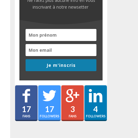
Ne ratez plus aucune info en vous
inscrivant à notre newsetter
Je m'inscris
17
17
3
4
FANS
FOLLOWERS
FANS
FOLLOWERS