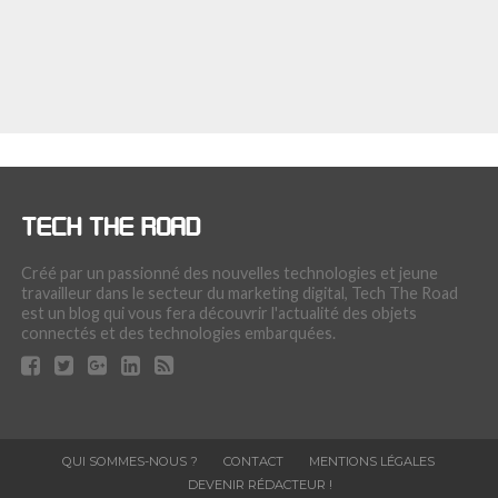
Créé par un passionné des nouvelles technologies et jeune
travailleur dans le secteur du marketing digital, Tech The Road
est un blog qui vous fera découvrir l'actualité des objets
connectés et des technologies embarquées.
QUI SOMMES-NOUS ?
CONTACT
MENTIONS LÉGALES
DEVENIR RÉDACTEUR !