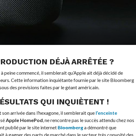
RODUCTION DÉJÀ ARRÊTÉE ?
 à peine commencé, il semblerait qu’Apple ait déjà décidé de
urs. Cette information inquiétante fournie par le site Bloomberg
ous des previsions faites par le géant américain.
ÉSULTATS QUI INQUIÈTENT !
 son arrivée dans l’hexagone, il semblerait que
l’enceinte
isé
Apple HomePod
, ne rencontre pas le succès attendu chez nos
t publié par le site internet
Bloomberg
a démontré que
it à gagner des parts de marché dans le secteur très convoité des