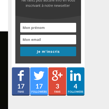
Ne ratez plus aucune info en vous
inscrivant à notre newsetter
Je m'inscris
17
17
3
4
FANS
FOLLOWERS
FANS
FOLLOWERS