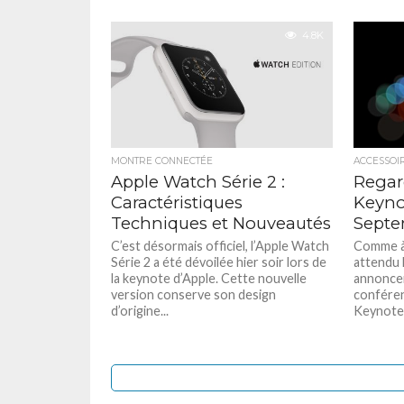
4.8K
MONTRE CONNECTÉE
ACCESSOI
Apple Watch Série 2 :
Regar
Caractéristiques
Keyno
Techniques et Nouveautés
Septe
C’est désormais officiel, l’Apple Watch
Comme à 
Série 2 a été dévoilée hier soir lors de
attendu 
la keynote d’Apple. Cette nouvelle
annoncer 
version conserve son design
conféren
d’origine...
Keynote.