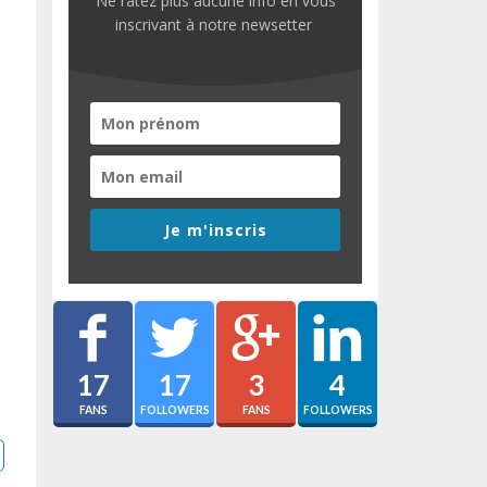
Ne ratez plus aucune info en vous
inscrivant à notre newsetter
Je m'inscris
17
17
3
4
FANS
FOLLOWERS
FANS
FOLLOWERS