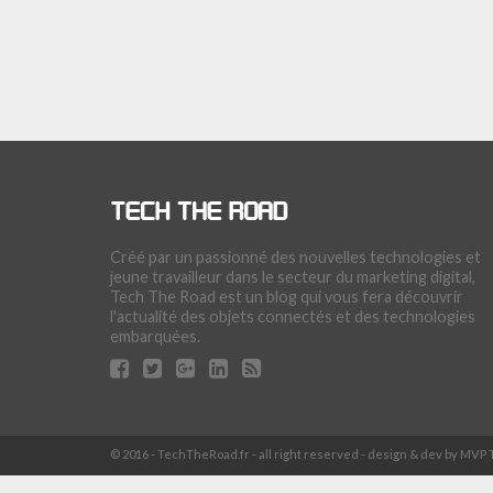
Créé par un passionné des nouvelles technologies et
jeune travailleur dans le secteur du marketing digital,
Tech The Road est un blog qui vous fera découvrir
l'actualité des objets connectés et des technologies
embarquées.
© 2016 - TechTheRoad.fr - all right reserved - design & dev by MV