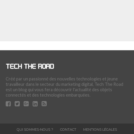
Créé par un passionné des nouvelles technologies et jeune
travailleur dans le secteur du marketing digital, Tech The Road
est un blog qui vous fera découvrir l'actualité des objets
connectés et des technologies embarquées.
QUI SOMMES-NOUS ?
CONTACT
MENTIONS LÉGALES